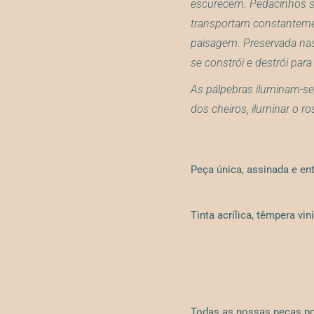
escurecem. Pedacinhos s
transportam constanteme
paisagem. Preservada nas 
se constrói e destrói par
As pálpebras iluminam-se,
dos cheiros, iluminar o r
Peça única, assinada e en
Tinta acrílica, têmpera vi
Todas as nossas peças po