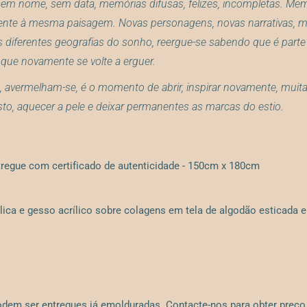
em nome, sem data, memórias difusas, felizes, incompletas. Me
nte à mesma paisagem. Novas personagens, novas narrativas,
diferentes geografias do sonho, reergue-se sabendo que é parte d
a que novamente se volte a erguer.
 avermelham-se, é o momento de abrir, inspirar novamente, muita
osto, aquecer a pele e deixar permanentes as marcas do estio.
tregue com certificado de autenticidade - 150cm x 180cm
nílica e gesso acrílico sobre colagens em tela de algodão esticada 
dem ser entregues já emolduradas. Contacte-nos para obter preço